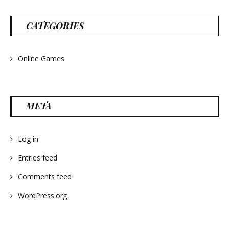
CATEGORIES
Online Games
META
Log in
Entries feed
Comments feed
WordPress.org