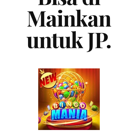
Mainkan
untuk JP.