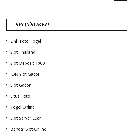
a
r
a
c
h
r
c
SPONSORED
h
f
Link Toto Togel
o
Slot Thailand
r
Slot Deposit 1000
:
IDN Slot Gacor
Slot Gacor
Situs Toto
Togel Online
Slot Server Luar
Bandar Slot Online