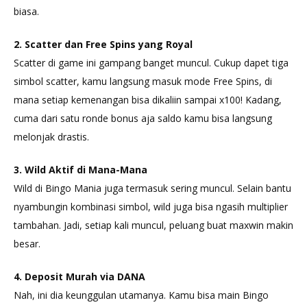
biasa.
2. Scatter dan Free Spins yang Royal
Scatter di game ini gampang banget muncul. Cukup dapet tiga
simbol scatter, kamu langsung masuk mode Free Spins, di
mana setiap kemenangan bisa dikaliin sampai x100! Kadang,
cuma dari satu ronde bonus aja saldo kamu bisa langsung
melonjak drastis.
3. Wild Aktif di Mana-Mana
Wild di Bingo Mania juga termasuk sering muncul. Selain bantu
nyambungin kombinasi simbol, wild juga bisa ngasih multiplier
tambahan. Jadi, setiap kali muncul, peluang buat maxwin makin
besar.
4. Deposit Murah via DANA
Nah, ini dia keunggulan utamanya. Kamu bisa main Bingo