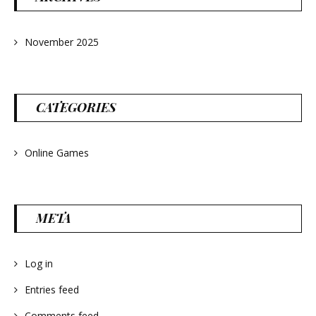
November 2025
CATEGORIES
Online Games
META
Log in
Entries feed
Comments feed